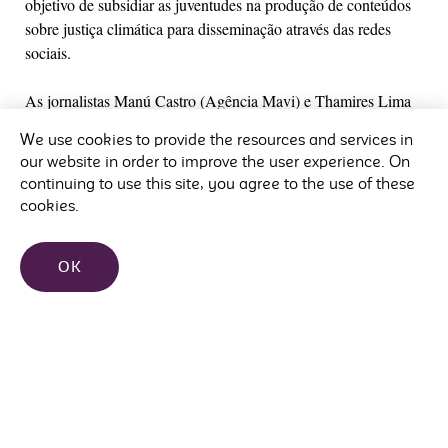
objetivo de subsidiar as juventudes na produção de conteúdos
sobre justiça climática para disseminação através das redes
sociais.
As jornalistas Manú Castro (Agência Mavi) e Thamires Lima
(Diaconia) e o integrante do coletivo de juventudes negras
We use cookies to provide the resources and services in
evangélicas pelo clima, no Movimento Negro Evangélico,
our website in order to improve the user experience. On
Kaio Ygor, trouxeram suas reflexões e perspectivas acerca do
continuing to use this site, you agree to the use of these
tema.
cookies.
Kaio iniciou lembrando que toda disputa política é também
OK
uma disputa de narrativas. Ele abordou a desinformação
climática, o negacionismo, o discurso religioso manipulado
politicamente e os desafios enfrentados por jovens
cristãos/cristãs nas redes sociais quando tentam dialogar sobre
temas socioambientais. Sua fala incentivou os e as jovens a
assumirem a comunicação como instrumento de defesa da vida.
Manú Castro trouxe uma abordagem complementar, prática e