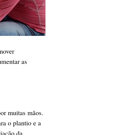
omover
aumentar as
por muitas mãos.
ra o plantio e a
liação da