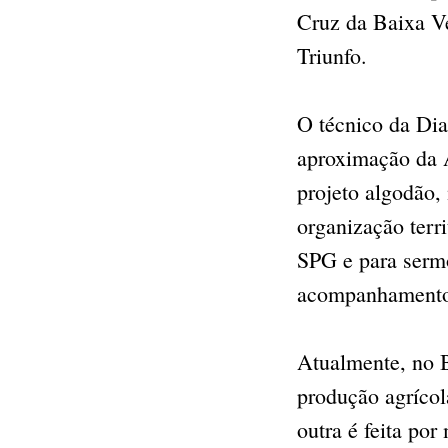
Cruz da Baixa Ve
Triunfo.
O técnico da Dia
aproximação da A
projeto algodão,
organização terr
SPG e para sermo
acompanhamento 
Atualmente, no B
produção agrícola
outra é feita po