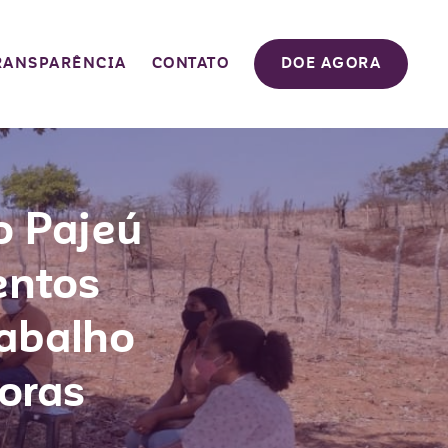
RANSPARÊNCIA
CONTATO
DOE AGORA
o Pajeú
entos
rabalho
toras