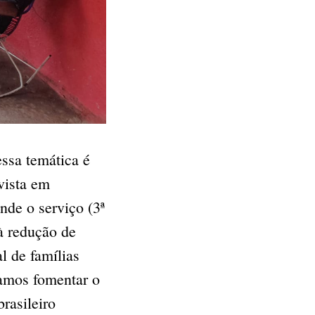
ssa temática é
evista em
nde o serviço (3ª
à redução de
l de famílias
samos fomentar o
rasileiro