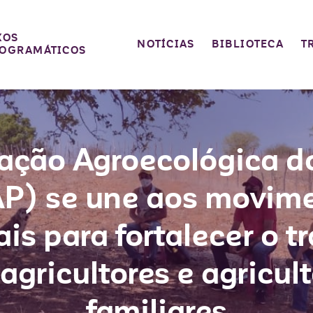
XOS
NOTÍCIAS
BIBLIOTECA
T
OGRAMÁTICOS
ação Agroecológica d
P) se une aos movim
ais para fortalecer o t
agricultores e agricul
familiares