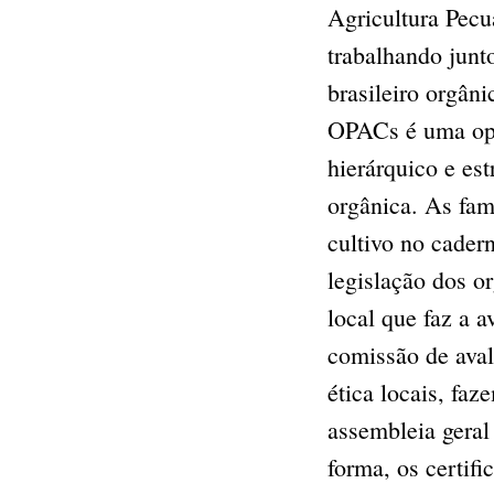
Agricultura Pecu
trabalhando jun
brasileiro orgân
OPACs é uma opor
hierárquico e es
orgânica. As fam
cultivo no cade
legislação dos o
local que faz a 
comissão de aval
ética locais, fa
assembleia gera
forma, os certif