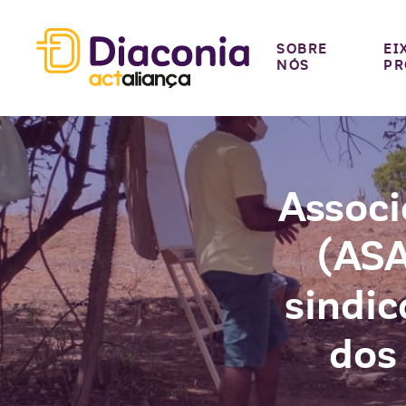
SOBRE
EI
NÓS
PR
Associ
(ASA
sindic
dos 