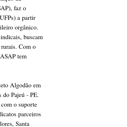
AP), faz o
UFPs) a partir
ileiro orgânico.
sindicais, buscam
s rurais. Com o
 a ASAP tem
ojeto Algodão em
 do Pajeú - PE.
s com o suporte
dicatos parceiros
lores, Santa