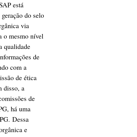
ASAP está
 geração do selo
rgânica via
ta o mesmo nível
a qualidade
informações de
ando com a
ssão de ética
 disso, a
 comissões de
SPG, há uma
SPG. Dessa
orgânica e