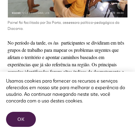
Painel foi facilitado por Ita Porto, assessora político-pedagógica da
Diaconia.
No período da tarde, os /as participantes se dividiram em três
grupos de trabalho para mapear os problemas urgentes que
afetam o território e apontar caminhos baseados em
experiências que já são referência na região. Os principais
gargalos identificados foram: altos índices de desmatamento e
avanço do processo de desertificação; uso indevido de
Usamos cookies para fornecer os recursos e serviços
pulverização aérea de agrotóxicos; poluição e contaminação do
oferecidos em nosso site para melhorar a experência do
Rio Pajeú e de seus afluentes; e a necessidade de maior
usuário. Ao continuar navegando neste site, você
reconhecimento do papel ambiental dos povos tradicionais e da
concorda com o uso destes cookies.
agricultura familiar.
OK
“Como resposta a esse cenário, os grupos foram